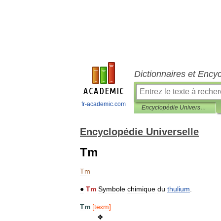
Dictionnaires et Ency
fr-academic.com
Encyclopédie Universelle
Encyclopédie Universelle
Tm
Tm
●
Tm
Symbole
chimique
du
thulium
.
Tm
[
teɛm
]
❖