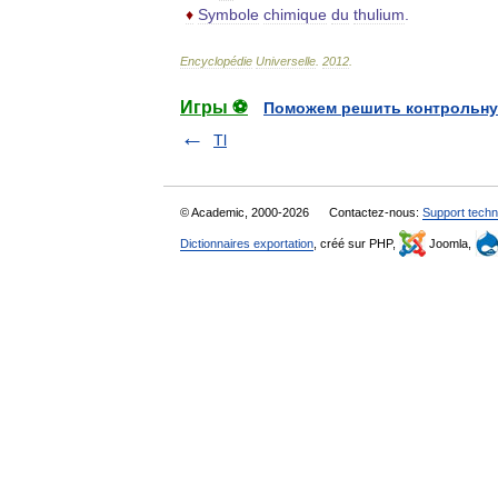
♦
Symbole
chimique
du
thulium
.
Encyclopédie
Universelle
.
2012
.
Игры ⚽
Поможем решить контрольну
Tl
© Academic, 2000-2026
Contactez-nous:
Support techn
Dictionnaires exportation
, créé sur PHP,
Joomla,