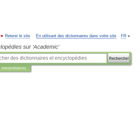
Retenir le site
En utilisant des dictionnaires dans votre site
FR
clopédies sur 'Academic'
Recherche!
interprétations