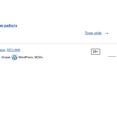
ю работу
Toge virile
ique
,
RÉCLAME
18+
Drupal,
WordPress, MODx.